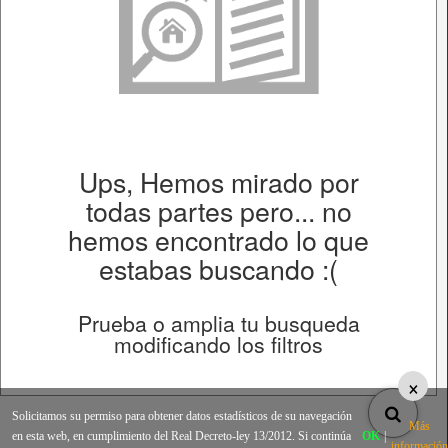
Ups, Hemos mirado por
todas partes pero... no
hemos encontrado lo que
estabas buscando :(
Prueba o amplia tu busqueda
modificando los filtros
×
Solicitamos su permiso para obtener datos estadísticos de su navegación
Más
en esta web, en cumplimiento del Real Decreto-ley 13/2012. Si continúa
OK
|
información