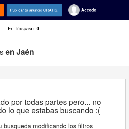
Accede
.
Publicar tu anuncio GRATIS.
En Traspaso
0
as
en Jaén
o por todas partes pero... no
o lo que estabas buscando :(
u busqueda modificando los filtros