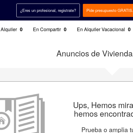
¿Eres un profesional, registrate?
Pide presupuesto GRATIS
 Alquiler
0
En Compartir
0
En Alquiler Vacacional
0
Anuncios de Viviend
Ups, Hemos mirad
hemos encontrad
Prueba o amplia t