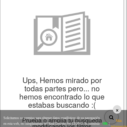
Ups, Hemos mirado por
todas partes pero... no
hemos encontrado lo que
estabas buscando :(
×
Prueba o amplia tu busqueda
Solicitamos su permiso para obtener datos estadísticos de su navegación
Más
en esta web, en cumplimiento del Real Decreto-ley 13/2012. Si continúa
modificando los filtros
OK
|
información